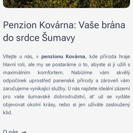
Penzion Kovárna: Vaše brána
do srdce Šumavy
Vítejte u nás, v
penzionu Kovárna
, kde příroda hraje
hlavní roli, ale my se postaráme o to, abyste si ji užili s
maximálním komfortem. Nabízíme vám skvělý
odpočinek uprostřed panenské přírody a zároveň vám
zaručujeme vynikající služby. U nás najdete ideální zázemí
pro vaše šumavské dobrodružství, ať už se vydáte
objevovat okolní krásy, nebo si jen užíváte zasloužený
klid.
O nás