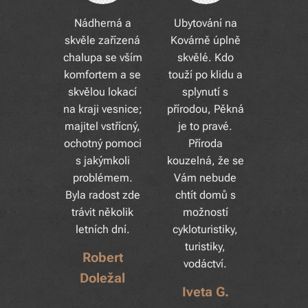
Nádherná a
Ubytování na
skvěle zařízená
Kovárně úplně
chalupa se vším
skvělé. Kdo
komfortem a se
touží po klidu a
skvělou lokací
splynutí s
na kraji vesnice;
přírodou, Pěkná
majitel vstřícný,
je to pravé.
ochotný pomoci
Příroda
s jakýmkoli
kouzelná, že se
problémem.
Vám nebude
Byla radost zde
chtít domů s
trávit několik
možností
letních dní.
cykloturistiky,
turistiky,
Robert
vodáctví.
Doležal
Iveta G.