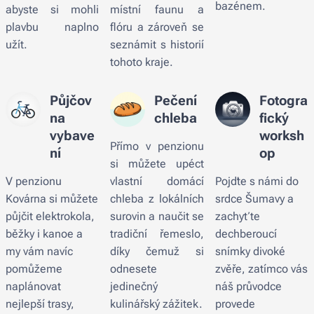
bazénem.
abyste si mohli
místní faunu a
plavbu naplno
flóru a zároveň se
užít.
seznámit s historií
tohoto kraje.
Půjčov
Pečení
Fotogra
na
chleba
fický
vybave
worksh
Přímo v penzionu
ní
op
si můžete upéct
V penzionu
vlastní domácí
Pojďte s námi do
Kovárna si můžete
chleba z lokálních
srdce Šumavy a
půjčit elektrokola,
surovin a naučit se
zachyťte
běžky i kanoe a
tradiční řemeslo,
dechberoucí
my vám navíc
díky čemuž si
snímky divoké
pomůžeme
odnesete
zvěře, zatímco vás
naplánovat
jedinečný
náš průvodce
nejlepší trasy,
kulinářský zážitek.
provede