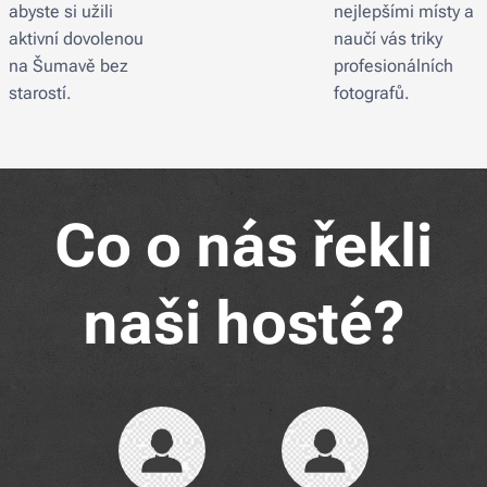
abyste si užili
nejlepšími místy a
aktivní dovolenou
naučí vás triky
na Šumavě bez
profesionálních
starostí.
fotografů.
Co o nás řekli
naši hosté?