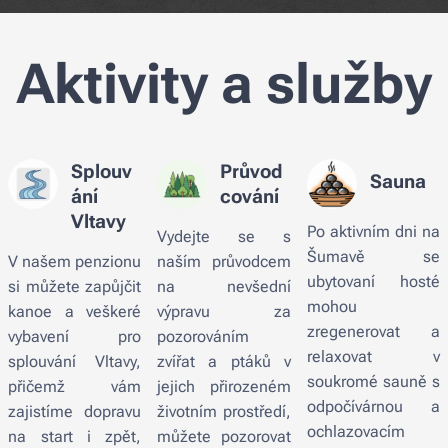
Aktivity a služby
Splouv
Průvod
Sauna
ání
cování
Vltavy
Po aktivním dni na
Vydejte se s
Šumavě se
V našem penzionu
naším průvodcem
ubytovaní hosté
si můžete zapůjčit
na nevšední
mohou
kanoe a veškeré
výpravu za
zregenerovat a
vybavení pro
pozorováním
relaxovat v
splouvání Vltavy,
zvířat a ptáků v
soukromé sauně s
přičemž vám
jejich přirozeném
odpočívárnou a
zajistíme dopravu
životním prostředí,
ochlazovacím
na start i zpět,
můžete pozorovat